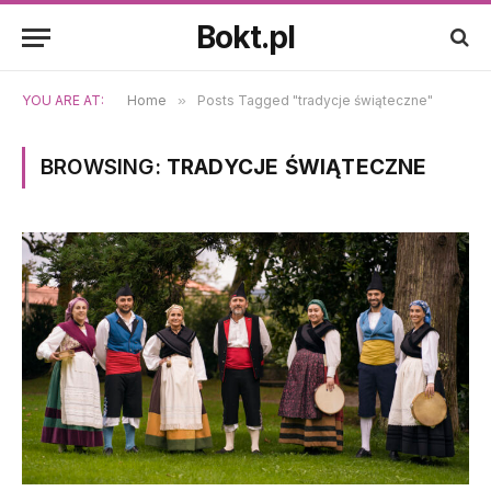
Bokt.pl
YOU ARE AT:
Home
»
Posts Tagged "tradycje świąteczne"
BROWSING:
TRADYCJE ŚWIĄTECZNE