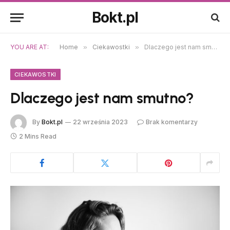
Bokt.pl
YOU ARE AT:
Home
»
Ciekawostki
»
Dlaczego jest nam smutno?
CIEKAWOSTKI
Dlaczego jest nam smutno?
By
Bokt.pl
22 września 2023
Brak komentarzy
2 Mins Read