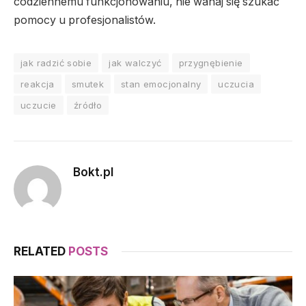
codziennemu funkcjonowaniu, nie wahaj się szukać
pomocy u profesjonalistów.
jak radzić sobie
jak walczyć
przygnębienie
reakcja
smutek
stan emocjonalny
uczucia
uczucie
źródło
Bokt.pl
RELATED
POSTS